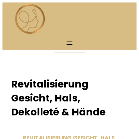
Skip
to
content
Revitalisierung
Gesicht, Hals,
Dekolleté & Hände
REVITALISIERUNG GESICHT, HALS,