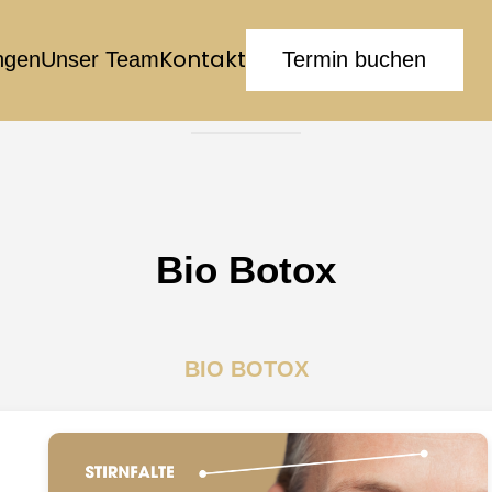
Skip
to
Kontakt
ngen
Unser Team
Termin buchen
content
Bio Botox
BIO BOTOX